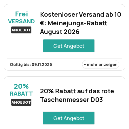
Mit dem Meinejungs-Rabatt sparen Sie 25% auf die
kreativen und kniffligen Four Point Puzzles – ein tolles
Frei
Kostenloser Versand ab 10
Angebot für Puzzle-Liebhaber, die hochwertige
VERSAND
€: Meinejungs-Rabatt
Handwerkskunst und anspruchsvolle Designs zu
schätzen wissen.
ANGEBOT
August 2026
Get Angebot
Gültig bis: 09.11.2026
mehr anzeigen
Meinejungs bietet bis August 2026 kostenlosen Versand
für alle Bestellungen ab 100€. So profitieren Kunden von
20%
einem besseren Preis-Leistungs-Verhältnis beim Kauf
20% Rabatt auf das rote
RABATT
ausgewählter Lifestyle-Produkte und durchdachter
Taschenmesser D03
Geschenkideen.
ANGEBOT
Get Angebot