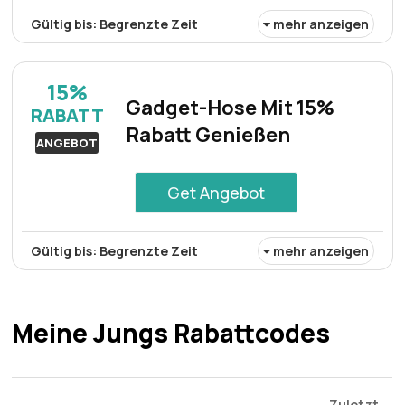
Gültig bis: Begrenzte Zeit
mehr anzeigen
Sichern Sie sich mit diesem Meinejungs-Angebot 20%
Rabatt auf das vielseitige und robuste Taschenmesser
15%
D03 in Rot – eine ausgezeichnete Wahl für alle, die ein
Gadget-Hose Mit 15%
RABATT
zuverlässiges Alltagswerkzeug benötigen.
Rabatt Genießen
ANGEBOT
Get Angebot
Gültig bis: Begrenzte Zeit
mehr anzeigen
Rabatt:
Gadget-Hose mit 15% Rabatt genießen
Mindestkaufbetrag:
Keine Mindestausgaben
Meine Jungs Rabattcodes
Berechtigung:
Für alle Kunden
Art des Angebots:
Zeitlich begrenztes angebot
Zuletzt