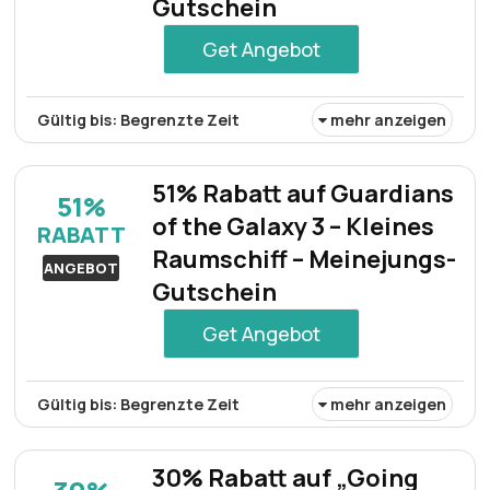
Gutschein
Get Angebot
Gültig bis: Begrenzte Zeit
mehr anzeigen
Mit dem Meinejungs.com-Gutschein erhalten Sie bis zu
60% Rabatt auf eine große Auswahl an Sale-Artikeln und
51% Rabatt auf Guardians
51%
sichern sich attraktive Rabatte auf sorgfältig
of the Galaxy 3 – Kleines
RABATT
ausgewählte, stilvolle und einzigartige Produkte.
Raumschiff – Meinejungs-
ANGEBOT
Gutschein
Get Angebot
Gültig bis: Begrenzte Zeit
mehr anzeigen
Mit dem Meinejungs-Gutschein erhalten Sie
fantastische 51% Rabatt auf das Guardians of the
30% Rabatt auf „Going