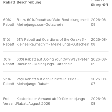
Kumulierbar:
Nicht mit anderen Aktionen kombinierbar
Rabatt
Beschreibung
überprüft
Bedingungen:
Die geschäftsbedingungen finden sie auf
der website des händlers
60%
Bis zu 60% Rabatt auf Sale-Bestellungen mit
2026-08-
Rabatt
Meinejungs.com-Gutschein
09
51%
51% Rabatt auf Guardians of the Galaxy 3 –
2026-08-
Rabatt
Kleines Raumschiff – Meinejungs-Gutschein
08
30%
30% Rabatt auf „Going Your Own Way | Peter
2026-08-
Rabatt
Raeuber – Meinejungs-Gutschein
09
25%
25% Rabatt auf Vier-Punkte-Puzzles –
2026-08-
Rabatt
Meinejungs-Rabatt
07
Frei
Kostenloser Versand ab 10 €: Meinejungs-
2026-08-
Versand
Rabatt August 2026
08